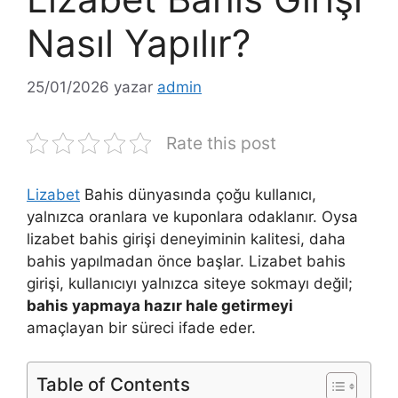
Nasıl Yapılır?
25/01/2026
yazar
admin
Rate this post
Lizabet
Bahis dünyasında çoğu kullanıcı,
yalnızca oranlara ve kuponlara odaklanır. Oysa
lizabet bahis girişi deneyiminin kalitesi, daha
bahis yapılmadan önce başlar. Lizabet bahis
girişi, kullanıcıyı yalnızca siteye sokmayı değil;
bahis yapmaya hazır hale getirmeyi
amaçlayan bir süreci ifade eder.
Table of Contents