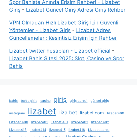
Spor Bahiste Anında Erişim Rehberi - Lizabet
Giriş
-
Lizabet Güncel Giriş Adresi Giriş Rehberi
VPN Olmadan Hızlı Lizabet Giriş İçin Güvenli
Yöntemler - Lizabet Giriş
-
Lizabet Adres
Güncellemeleri: Kesintisiz Erişim İçin Rehber
Lizabet twitter hesapları - Lizabet official
-
Lizabet Bahis Sitesi 2025: Slot, Casino ve Spor
Bahis
giriş
bahis
bahis giriş
casino
giriş adresi
güncel giriş
lizabet
liza bet
lizabet.com
instagram
lizabet400
Lizabet 400
lizabet401
lizabet 401
lizabet402
lizabet 402
Lizabet413
lizabet414
lizabet415
lizabet416
Lizabet adres
Lizabet Casino