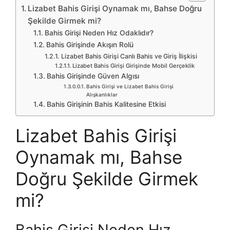
Lizabet Bahis Girişi Oynamak mı, Bahse Doğru
Şekilde Girmek mi?
Bahis Girişi Neden Hız Odaklıdır?
Bahis Girişinde Akışın Rolü
Lizabet Bahis Girişi Canlı Bahis ve Giriş İlişkisi
Lizabet Bahis Girişi Girişinde Mobil Gerçeklik
Bahis Girişinde Güven Algısı
Bahis Girişi ve Lizabet Bahis Girişi
Alışkanlıklar
Bahis Girişinin Bahis Kalitesine Etkisi
Lizabet Bahis Girişi
Oynamak mı, Bahse
Doğru Şekilde Girmek
mi?
Bahis Girişi Neden Hız