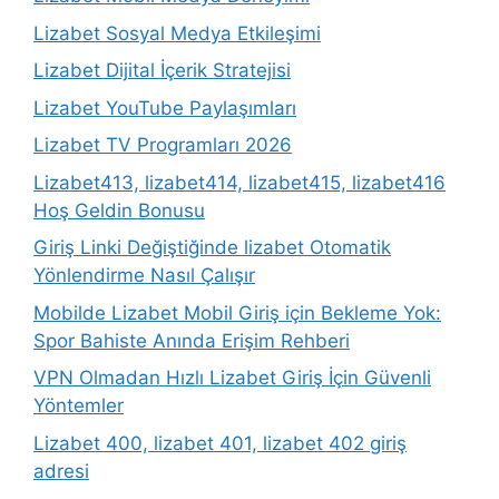
Lizabet Sosyal Medya Etkileşimi
Lizabet Dijital İçerik Stratejisi
Lizabet YouTube Paylaşımları
Lizabet TV Programları 2026
Lizabet413, lizabet414, lizabet415, lizabet416
Hoş Geldin Bonusu
Giriş Linki Değiştiğinde lizabet Otomatik
Yönlendirme Nasıl Çalışır
Mobilde Lizabet Mobil Giriş için Bekleme Yok:
Spor Bahiste Anında Erişim Rehberi
VPN Olmadan Hızlı Lizabet Giriş İçin Güvenli
Yöntemler
Lizabet 400, lizabet 401, lizabet 402 giriş
adresi