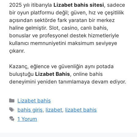
2025 yılı itibarıyla
Lizabet bahis sitesi
, sadece
bir oyun platformu değil; güven, hız ve çeşitlilik
açısından sektörde fark yaratan bir merkez
haline gelmiştir. Slot, casino, canlı bahis,
bonuslar ve profesyonel destek hizmetleriyle
kullanıcı memnuniyetini maksimum seviyeye
çıkarır.
Kazanç, eğlence ve güvenliğin aynı potada
buluştuğu
Lizabet Bahis
, online bahis
deneyimini yeniden tanımlamaya devam ediyor.
Kategoriler
Lizabet bahis
Etiketler
bahis giriş
,
lizabet
,
lizabet bahis
1 Yorum