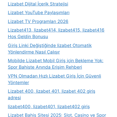
Lizabet Dijital İçerik Stratejisi
Lizabet YouTube Paylaşımları
Lizabet TV Programları 2026
Lizabet413, lizabet414, lizabet415, lizabet416
Hoş Geldin Bonusu
Giriş Linki Değiştiğinde lizabet Otomatik
Yönlendirme Nasıl Çalışır
Mobilde Lizabet Mobil Giriş için Bekleme Yok:
Spor Bahiste Anında Erişim Rehberi
VPN Olmadan Hızlı Lizabet Giriş İçin Güvenli
Yöntemler
Lizabet 400, lizabet 401, lizabet 402 giriş
adresi
lizabet400, lizabet401, lizabet402 giriş
Lizabet Bahis Sitesi 2025: Slot, Casino ve Spor