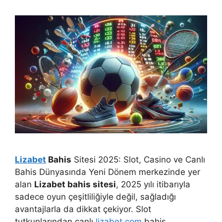
Lizabet
Bahis
Sitesi 2025: Slot, Casino ve Canlı
Bahis Dünyasında Yeni Dönem merkezinde yer
alan
Lizabet bahis sitesi
, 2025 yılı itibarıyla
sadece oyun çeşitliliğiyle değil, sağladığı
avantajlarla da dikkat çekiyor. Slot
tutkunlarından canlı
lizabet.com
bahis