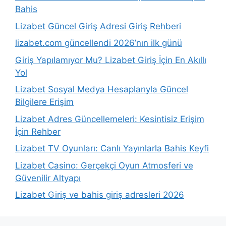
Bahis
Lizabet Güncel Giriş Adresi Giriş Rehberi
lizabet.com güncellendi 2026’nın ilk günü
Giriş Yapılamıyor Mu? Lizabet Giriş İçin En Akıllı
Yol
Lizabet Sosyal Medya Hesaplarıyla Güncel
Bilgilere Erişim
Lizabet Adres Güncellemeleri: Kesintisiz Erişim
İçin Rehber
Lizabet TV Oyunları: Canlı Yayınlarla Bahis Keyfi
Lizabet Casino: Gerçekçi Oyun Atmosferi ve
Güvenilir Altyapı
Lizabet Giriş ve bahis giriş adresleri 2026