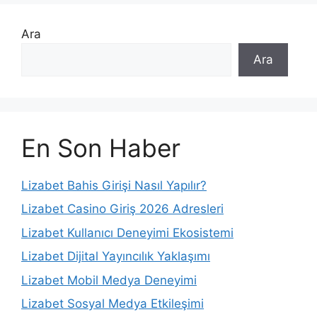
Ara
Ara
En Son Haber
Lizabet Bahis Girişi Nasıl Yapılır?
Lizabet Casino Giriş 2026 Adresleri
Lizabet Kullanıcı Deneyimi Ekosistemi
Lizabet Dijital Yayıncılık Yaklaşımı
Lizabet Mobil Medya Deneyimi
Lizabet Sosyal Medya Etkileşimi