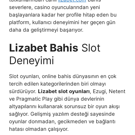
severlere, casino oyuncularından yeni
başlayanlara kadar her profile hitap eden bu
platform, kullanıcı deneyimini her geçen gün
daha da geliştirmeyi başarıyor.
Lizabet Bahis
Slot
Deneyimi
Slot oyunları, online bahis dünyasının en çok
tercih edilen kategorilerinden biri olmayı
sürdürüyor.
Lizabet slot oyunları
, Ezugi, Netent
ve Pragmatic Play gibi dünya devlerinin
altyapılarını kullanarak sorunsuz bir oyun akışı
sağlıyor. Gelişmiş yazılım desteği sayesinde
oyunlar donmadan, gecikmeden ve bağlantı
hatası olmadan çalışıyor.