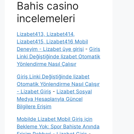
Bahis casino
incelemeleri
Lizabet413, Lizabet414,
Lizabet415, Lizabet416 Mobil
Deneyim - Lizabet üye girişi
-
Giriş
Linki Değiştiğinde lizabet Otomatik
Yönlendirme Nasıl Çalışır
Giriş Linki Değiştiğinde lizabet
Otomatik Yönlendirme Nasıl Çalışır
- Lizabet Giriş
-
Lizabet Sosyal
Medya Hesaplarıyla Güncel
Bilgilere Erişim
Mobilde Lizabet Mobil Giriş için
Bekleme Yok: Spor Bahiste Anında
Erişim Rehberi - Lizabet Giriş
-