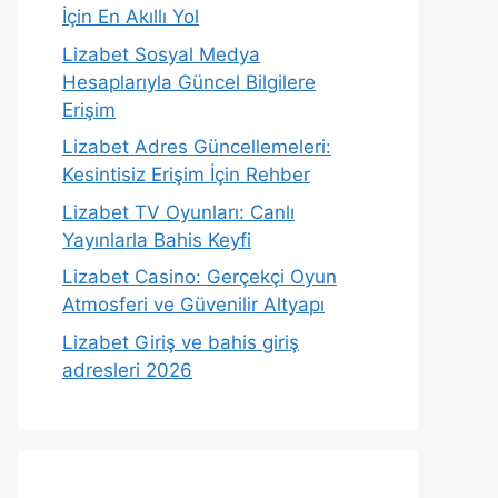
İçin En Akıllı Yol
Lizabet Sosyal Medya
Hesaplarıyla Güncel Bilgilere
Erişim
Lizabet Adres Güncellemeleri:
Kesintisiz Erişim İçin Rehber
Lizabet TV Oyunları: Canlı
Yayınlarla Bahis Keyfi
Lizabet Casino: Gerçekçi Oyun
Atmosferi ve Güvenilir Altyapı
Lizabet Giriş ve bahis giriş
adresleri 2026