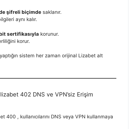
e şifreli biçimde
saklanır.
gileri aynı kalır.
it sertifikasıyla
korunur.
liliğini korur.
 yaptığın sistem her zaman orijinal Lizabet alt
, lizabet 402 DNS ve VPN’siz Erişim
abet 400 , kullanıcılarını DNS veya VPN kullanmaya