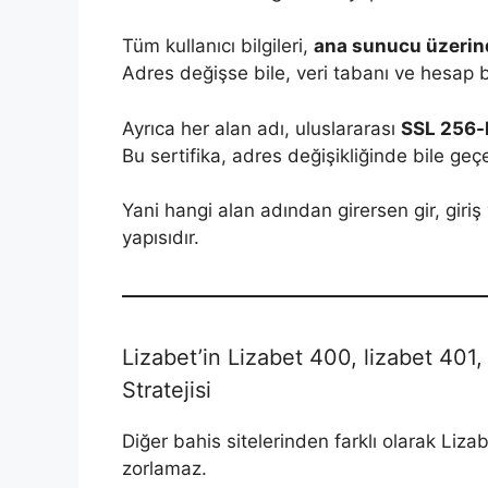
Tüm kullanıcı bilgileri,
ana sunucu üzerind
Adres değişse bile, veri tabanı ve hesap bil
Ayrıca her alan adı, uluslararası
SSL 256-b
Bu sertifika, adres değişikliğinde bile geçer
Yani hangi alan adından girersen gir, giriş
yapısıdır.
Lizabet’in Lizabet 400, lizabet 401
Stratejisi
Diğer bahis sitelerinden farklı olarak Liz
zorlamaz.