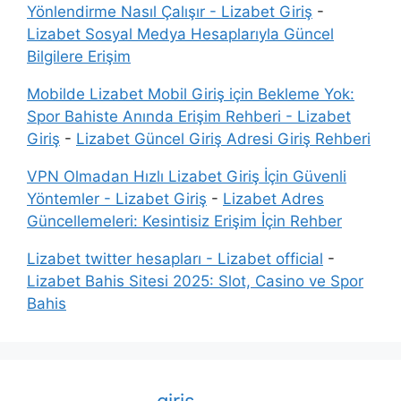
Yönlendirme Nasıl Çalışır - Lizabet Giriş
-
Lizabet Sosyal Medya Hesaplarıyla Güncel
Bilgilere Erişim
Mobilde Lizabet Mobil Giriş için Bekleme Yok:
Spor Bahiste Anında Erişim Rehberi - Lizabet
Giriş
-
Lizabet Güncel Giriş Adresi Giriş Rehberi
VPN Olmadan Hızlı Lizabet Giriş İçin Güvenli
Yöntemler - Lizabet Giriş
-
Lizabet Adres
Güncellemeleri: Kesintisiz Erişim İçin Rehber
Lizabet twitter hesapları - Lizabet official
-
Lizabet Bahis Sitesi 2025: Slot, Casino ve Spor
Bahis