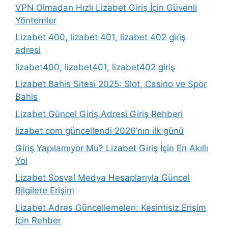
VPN Olmadan Hızlı Lizabet Giriş İçin Güvenli
Yöntemler
Lizabet 400, lizabet 401, lizabet 402 giriş
adresi
lizabet400, lizabet401, lizabet402 giriş
Lizabet Bahis Sitesi 2025: Slot, Casino ve Spor
Bahis
Lizabet Güncel Giriş Adresi Giriş Rehberi
lizabet.com güncellendi 2026’nın ilk günü
Giriş Yapılamıyor Mu? Lizabet Giriş İçin En Akıllı
Yol
Lizabet Sosyal Medya Hesaplarıyla Güncel
Bilgilere Erişim
Lizabet Adres Güncellemeleri: Kesintisiz Erişim
İçin Rehber