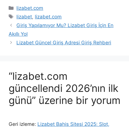
Kategoriler
lizabet.com
Etiketler
lizabet
,
lizabet.com
Giriş Yapılamıyor Mu? Lizabet Giriş İçin En
Akıllı Yol
Lizabet Güncel Giriş Adresi Giriş Rehberi
“lizabet.com
güncellendi 2026’nın ilk
günü” üzerine bir yorum
Geri izleme:
Lizabet Bahis Sitesi 2025: Slot,