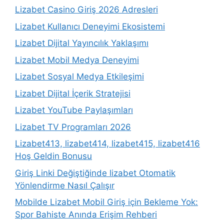
Lizabet Casino Giriş 2026 Adresleri
Lizabet Kullanıcı Deneyimi Ekosistemi
Lizabet Dijital Yayıncılık Yaklaşımı
Lizabet Mobil Medya Deneyimi
Lizabet Sosyal Medya Etkileşimi
Lizabet Dijital İçerik Stratejisi
Lizabet YouTube Paylaşımları
Lizabet TV Programları 2026
Lizabet413, lizabet414, lizabet415, lizabet416
Hoş Geldin Bonusu
Giriş Linki Değiştiğinde lizabet Otomatik
Yönlendirme Nasıl Çalışır
Mobilde Lizabet Mobil Giriş için Bekleme Yok:
Spor Bahiste Anında Erişim Rehberi