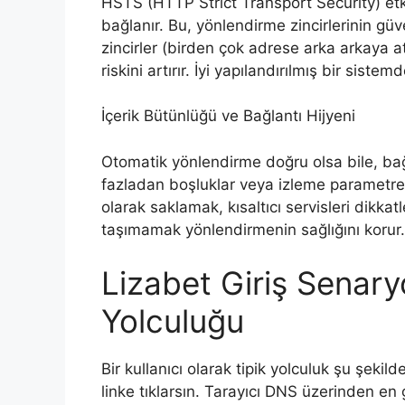
HSTS (HTTP Strict Transport Security) etk
bağlanır. Bu, yönlendirme zincirlerinin g
zincirler (birden çok adrese arka arkaya
riskini artırır. İyi yapılandırılmış bir sistemd
İçerik Bütünlüğü ve Bağlantı Hijyeni
Otomatik yönlendirme doğru olsa bile, bağ
fazladan boşluklar veya izleme parametrel
olarak saklamak, kısaltıcı servisleri dik
taşımamak yönlendirmenin sağlığını korur.
Lizabet Giriş Senary
Yolculuğu
Bir kullanıcı olarak tipik yolculuk şu şek
linke tıklarsın. Tarayıcı DNS üzerinden en