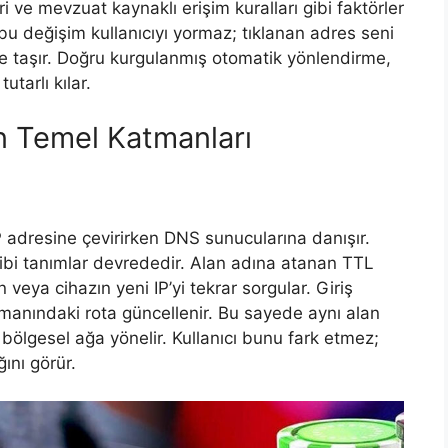
 ve mevzuat kaynaklı erişim kuralları gibi faktörler
e bu değişim kullanıcıyı yormaz; tıklanan adres seni
e taşır. Doğru kurgulanmış otomatik yönlendirme,
tarlı kılar.
n Temel Katmanları
 IP adresine çevirirken DNS sunucularına danışır.
i tanımlar devrededir. Alan adına atanan TTL
veya cihazın yeni IP’yi tekrar sorgular. Giriş
anındaki rota güncellenir. Bu sayede aynı alan
 bölgesel ağa yönelir. Kullanıcı bunu fark etmez;
ğını görür.