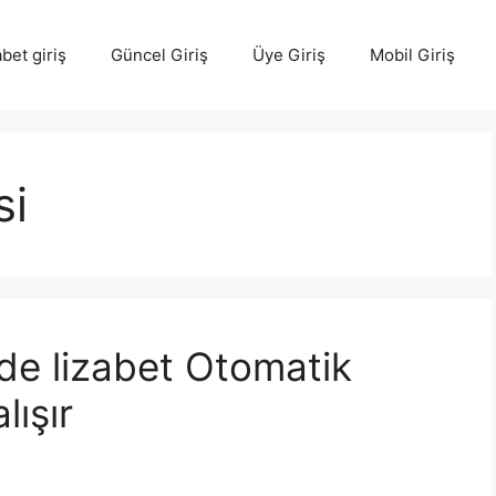
abet giriş
Güncel Giriş
Üye Giriş
Mobil Giriş
si
nde lizabet Otomatik
lışır