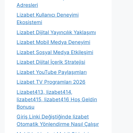
Adresleri
Lizabet Kullanıcı Deneyimi
Ekosistemi
Lizabet Dijital Yayıncılık Yaklaşımı
Lizabet Mobil Medya Deneyimi
Lizabet Sosyal Medya Etkileşimi
Lizabet Dijital İçerik Stratejisi
Lizabet YouTube Paylaşımları
Lizabet TV Programları 2026
Lizabet413, lizabet414,
lizabet415, lizabet416 Hoş Geldin
Bonusu
Giriş Linki Değiştiğinde lizabet
Otomatik Yönlendirme Nasıl Çalışır