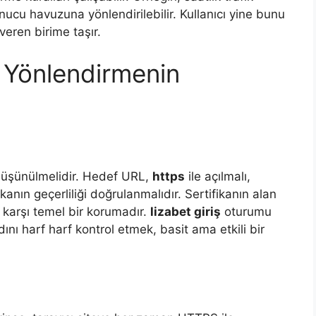
unucu havuzuna yönlendirilebilir. Kullanıcı yine bunu
 veren birime taşır.
Yönlendirmenin
 düşünülmelidir. Hedef URL,
https
ile açılmalı,
ikanın geçerliliği doğrulanmalıdır. Sertifikanın alan
a karşı temel bir korumadır.
lizabet giriş
oturumu
 harf harf kontrol etmek, basit ama etkili bir