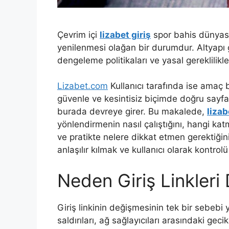
Çevrim içi
lizabet giriş
spor bahis dünyası
yenilenmesi olağan bir durumdur. Altyapı g
dengeleme politikaları ve yasal gereklilikl
Lizabet.com
Kullanıcı tarafında ise amaç b
güvenle ve kesintisiz biçimde doğru sayf
burada devreye girer. Bu makalede,
lizab
yönlendirmenin nasıl çalıştığını, hangi kat
ve pratikte nelere dikkat etmen gerektiğin
anlaşılır kılmak ve kullanıcı olarak kontro
Neden Giriş Linkleri 
Giriş linkinin değişmesinin tek bir sebebi 
saldırıları, ağ sağlayıcıları arasındaki geci