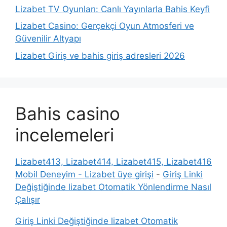
Lizabet TV Oyunları: Canlı Yayınlarla Bahis Keyfi
Lizabet Casino: Gerçekçi Oyun Atmosferi ve
Güvenilir Altyapı
Lizabet Giriş ve bahis giriş adresleri 2026
Bahis casino
incelemeleri
Lizabet413, Lizabet414, Lizabet415, Lizabet416
Mobil Deneyim - Lizabet üye girişi
-
Giriş Linki
Değiştiğinde lizabet Otomatik Yönlendirme Nasıl
Çalışır
Giriş Linki Değiştiğinde lizabet Otomatik