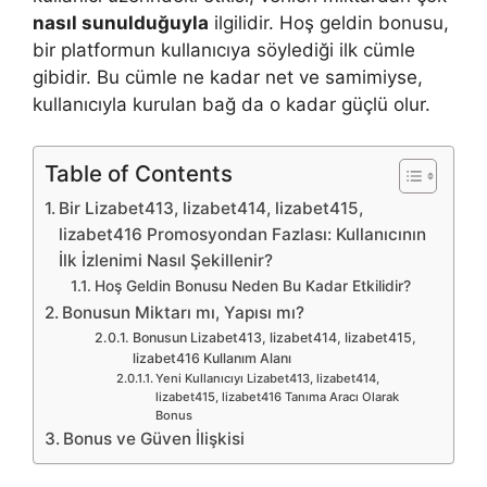
nasıl sunulduğuyla
ilgilidir. Hoş geldin bonusu,
bir platformun kullanıcıya söylediği ilk cümle
gibidir. Bu cümle ne kadar net ve samimiyse,
kullanıcıyla kurulan bağ da o kadar güçlü olur.
Table of Contents
Bir Lizabet413, lizabet414, lizabet415,
lizabet416 Promosyondan Fazlası: Kullanıcının
İlk İzlenimi Nasıl Şekillenir?
Hoş Geldin Bonusu Neden Bu Kadar Etkilidir?
Bonusun Miktarı mı, Yapısı mı?
Bonusun Lizabet413, lizabet414, lizabet415,
lizabet416 Kullanım Alanı
Yeni Kullanıcıyı Lizabet413, lizabet414,
lizabet415, lizabet416 Tanıma Aracı Olarak
Bonus
Bonus ve Güven İlişkisi