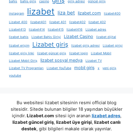
bahis
bahis giriş
casino
giriş adresi
güncel giriş
lizabet
liza bet
lizabet.com
instagram
lizabet400
Lizabet 400
lizabet401
lizabet 401
lizabet402
lizabet 402
Lizabet413
lizabet414
lizabet415
lizabet416
Lizabet adres
Lizabet Casino
lizabet bahis
Lizabet Bahis Girişi
lizabet dijital
Lizabet giriş
lizabet erişim
lizabet giriş adresi
Lizabet girişi
lizabet giriş linki
lizabet güncel giriş
lizabet login
Lizabet Mobil
lizabet sosyal medya
Lizabet Mobil Giriş
Lizabet TV
mobil giriş
Lizabet TV Programları
Lizabet YouTube
x
yeni giriş
youtube
Bu websitesi lizabet sitesinin resmi official blog
sitesidir. Sitede bulunan bilgiler 18 yaşından büyükler
içindir.
Lizabet.com
sitesi için aranan
lizabet adres
,
lizabet güncel giriş
,
lizabet üye girişi
,
lizabet canlı
destek
, gibi bilgileri makale olarak yayınlar.