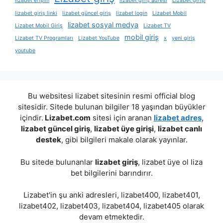
lizabet erişim
lizabet giriş adresi
Lizabet girişi
lizabet giriş linki
lizabet güncel giriş
lizabet login
Lizabet Mobil
lizabet sosyal medya
Lizabet Mobil Giriş
Lizabet TV
mobil giriş
Lizabet TV Programları
Lizabet YouTube
x
yeni giriş
youtube
Bu websitesi lizabet sitesinin resmi official blog
sitesidir. Sitede bulunan bilgiler 18 yaşından büyükler
içindir.
Lizabet.com
sitesi için aranan
lizabet adres
,
lizabet güncel giriş
,
lizabet üye girişi
,
lizabet canlı
destek
, gibi bilgileri makale olarak yayınlar.
Bu sitede bulunanlar
lizabet giriş
, lizabet üye ol liza
bet bilgilerini barındırır.
Lizabet'in şu anki adresleri, lizabet400, lizabet401,
lizabet402, lizabet403, lizabet404, lizabet405 olarak
devam etmektedir.