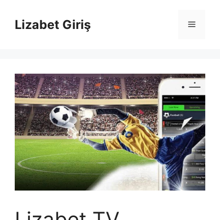
İçeriğe
atla
Lizabet Giriş
Menü
Lizabet TV