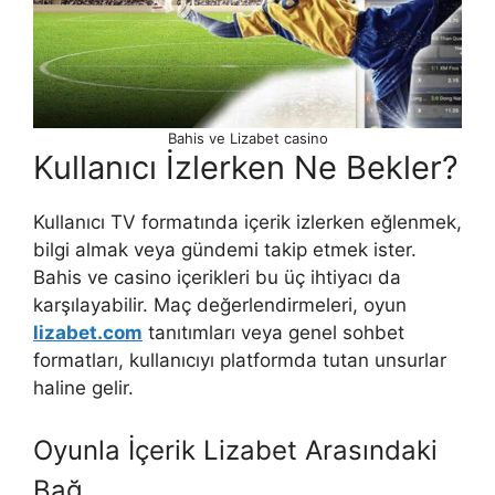
Bahis ve Lizabet casino
Kullanıcı İzlerken Ne Bekler?
Kullanıcı TV formatında içerik izlerken eğlenmek,
bilgi almak veya gündemi takip etmek ister.
Bahis ve casino içerikleri bu üç ihtiyacı da
karşılayabilir. Maç değerlendirmeleri, oyun
lizabet.com
tanıtımları veya genel sohbet
formatları, kullanıcıyı platformda tutan unsurlar
haline gelir.
Oyunla İçerik Lizabet Arasındaki
Bağ