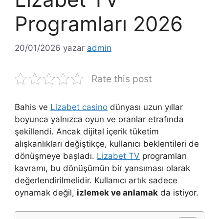
Programları 2026
20/01/2026
yazar
admin
Rate this post
Bahis ve
Lizabet casino
dünyası uzun yıllar
boyunca yalnızca oyun ve oranlar etrafında
şekillendi. Ancak dijital içerik tüketim
alışkanlıkları değiştikçe, kullanıcı beklentileri de
dönüşmeye başladı.
Lizabet TV
programları
kavramı, bu dönüşümün bir yansıması olarak
değerlendirilmelidir. Kullanıcı artık sadece
oynamak değil,
izlemek ve anlamak
da istiyor.