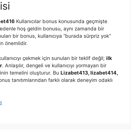
isi
bet416
Kullanıcılar bonus konusunda geçmişte
nedenle hoş geldin bonusu, aynı zamanda bir
unulan bir bonus, kullanıcıya “burada sürpriz yok”
in önemlidir.
llanıcıyı çekmek için sunulan bir teklif değil;
ilk
r
. Anlaşılır, dengeli ve kullanıcıyı yormayan bir
inin temelini oluşturur. Bu
Lizabet413, lizabet414,
onus tanıtımlarından farklı olarak deneyim odaklı
6