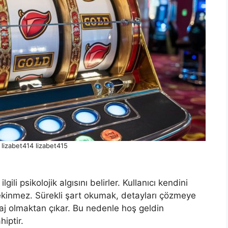
 lizabet414 lizabet415
ili psikolojik algısını belirler. Kullanıcı kendini
kinmez. Sürekli şart okumak, detayları çözmeye
aj olmaktan çıkar. Bu nedenle hoş geldin
iptir.