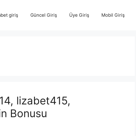
abet giriş
Güncel Giriş
Üye Giriş
Mobil Giriş
14, lizabet415,
in Bonusu