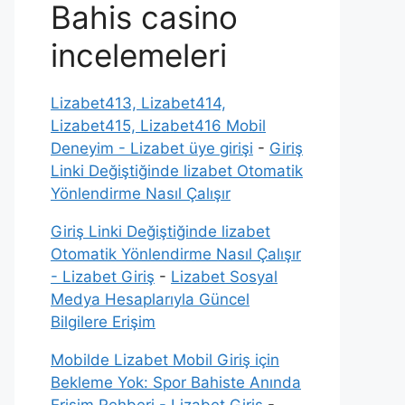
Bahis casino
incelemeleri
Lizabet413, Lizabet414,
Lizabet415, Lizabet416 Mobil
Deneyim - Lizabet üye girişi
-
Giriş
Linki Değiştiğinde lizabet Otomatik
Yönlendirme Nasıl Çalışır
Giriş Linki Değiştiğinde lizabet
Otomatik Yönlendirme Nasıl Çalışır
- Lizabet Giriş
-
Lizabet Sosyal
Medya Hesaplarıyla Güncel
Bilgilere Erişim
Mobilde Lizabet Mobil Giriş için
Bekleme Yok: Spor Bahiste Anında
Erişim Rehberi - Lizabet Giriş
-