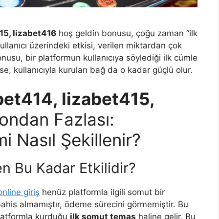
15, lizabet416
hoş geldin bonusu, çoğu zaman “ilk
llanıcı üzerindeki etkisi, verilen miktardan çok
bonusu, bir platformun kullanıcıya söylediği ilk cümle
e, kullanıcıyla kurulan bağ da o kadar güçlü olur.
bet414, lizabet415,
ndan Fazlası:
mi Nasıl Şekillenir?
 Bu Kadar Etkilidir?
online giriş
henüz platformla ilgili somut bir
ahis almamıştır, ödeme sürecini görmemiştir. Bu
platformla kurduğu
ilk somut temas
haline gelir. Bu