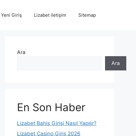
Yeni Giriş
Lizabet iletişim
Sitemap
Ara
Ara
En Son Haber
Lizabet Bahis Girişi Nasıl Yapılır?
Lizabet Casino Giriş 2026