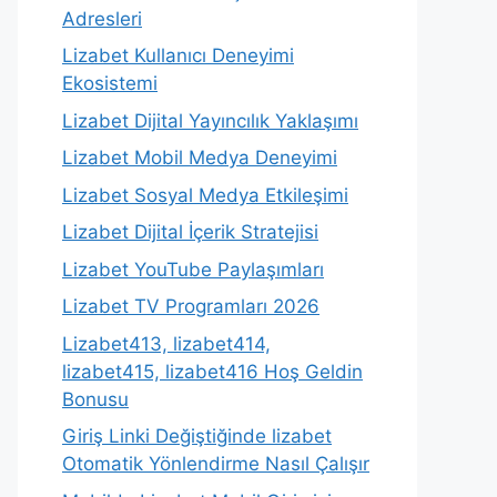
Adresleri
Lizabet Kullanıcı Deneyimi
Ekosistemi
Lizabet Dijital Yayıncılık Yaklaşımı
Lizabet Mobil Medya Deneyimi
Lizabet Sosyal Medya Etkileşimi
Lizabet Dijital İçerik Stratejisi
Lizabet YouTube Paylaşımları
Lizabet TV Programları 2026
Lizabet413, lizabet414,
lizabet415, lizabet416 Hoş Geldin
Bonusu
Giriş Linki Değiştiğinde lizabet
Otomatik Yönlendirme Nasıl Çalışır