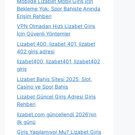
Mobilde Lizabet Mobil Giriş için
Bekleme Yok: Spor Bahiste Anında
Erişim Rehberi
VPN Olmadan Hızlı Lizabet Giriş
İçin Güvenli Yöntemler
Lizabet 400, lizabet 401, lizabet
402 giriş adresi
lizabet400, lizabet401, lizabet402
giriş
Lizabet Bahis Sitesi 2025: Slot,
Casino ve Spor Bahis
Lizabet Güncel Giriş Adresi Giriş
Rehberi
lizabet.com güncellendi 2026’nın
ilk günü
Giriş Yapılamıyor Mu? Lizabet Giriş