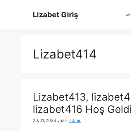
İçeriğe
atla
Lizabet Giriş
Liz
Lizabet414
Lizabet413, lizabet4
lizabet416 Hoş Geld
20/01/2026
yazar
admin